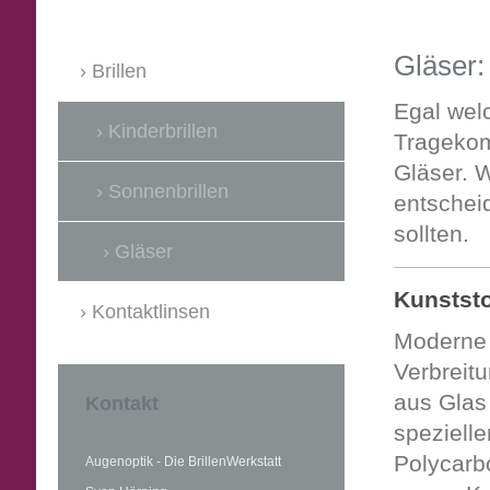
Gläser:
Brillen
Egal welc
Kinderbrillen
Tragekomf
Gläser. W
Sonnenbrillen
entschei
sollten.
Gläser
Kunststo
Kontaktlinsen
Moderne 
Verbreitu
aus Glas 
Kontakt
speziell
Polycarb
Augenoptik - Die BrillenWerkstatt