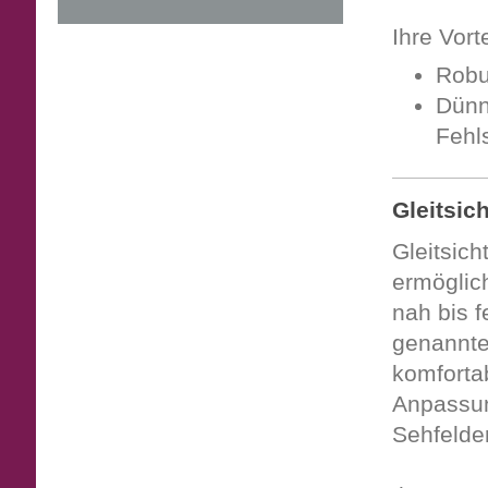
Ihre Vort
Robu
Dünn
Fehls
Gleitsic
Gleitsich
ermöglic
nah bis f
genannten
komfortab
Anpassun
Sehfelder