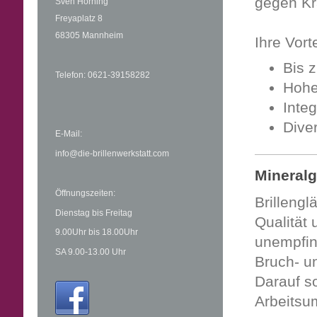
gegen Kr
Sven Hörning
Freyaplatz 8
68305 Mannheim
Ihre Vort
Bis z
Telefon: 0621-39158282
Hohe
Integ
Dive
E-Mail:
info@die-brillenwerkstatt.com
Mineralg
Öffnungszeiten:
Brillengl
Dienstag bis Freitag
Qualität
9.00Uhr bis 18.00Uhr
unempfind
SA 9.00-13.00 Uhr
Bruch- un
Darauf s
Arbeitsu