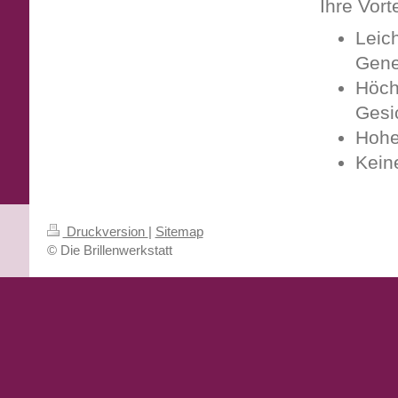
Ihre Vort
Leic
Gene
Höch
Gesi
Hohe 
Kein
Druckversion
|
Sitemap
© Die Brillenwerkstatt